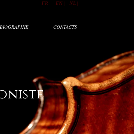
FR |
EN |
NL |
BIOGRAPHIE
CONTACTS
loniste