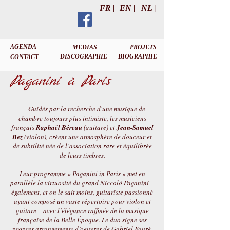
FR |
EN |
NL |
AGENDA
MEDIAS
PROJETS
DISCOGRAPHIE
BIOGRAPHIE
CONTACT
Paganini à Paris
Guidés par la recherche d'une musique de
chambre toujours plus intimiste, les musiciens
français
Raphaël Béreau
(guitare) et
Jean-Samuel
Bez
(violon), créent une atmosphère de douceur et
de subtilité née de l’association rare et équilibrée
de leurs timbres.
Leur programme « Paganini in Paris » met en
parallèle la virtuosité du grand Niccolò Paganini –
également, et on le sait moins, guitariste passionné
ayant composé un vaste répertoire pour violon et
guitare – avec l’élégance raffinée de la musique
française de la Belle Époque. Le duo signe ses
propres arrangements d’oeuvres de Gabriel Fauré,