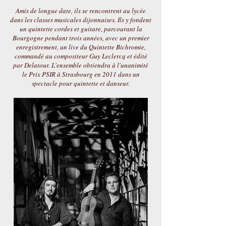
Amis de longue date, ils se rencontrent au lycée
dans les classes musicales dijonnaises. Ils y fondent
un quintette cordes et guitare, parcourant la
Bourgogne pendant trois années, avec un premier
enregistrement, un live du Quintette Bichromie,
commandé au compositeur Guy Leclercq et édité
par Delatour. L'ensemble obtiendra à l'unanimité
le Prix PSIR à Strasbourg en 2011 dans un
spectacle pour quintette et danseur.