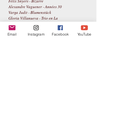
Félix Snyers - Bizarre
Alexandre Vaguener - Années 30
Varga Judit - Blumenstück
Gloria Villanueva - Trio en La
Anthony Whittaker - Distance
Marilena Zlatanou - Seeking Consolation
Email
Instagram
Facebook
YouTube