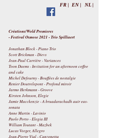
FR |
EN |
NL |
Créations/Wold Premieres
- Festival Osmose 2021 - Trio Spilliaert
Jonathan Block - Piano Trio
Scott Brickman - Dievs
Jean-Paul Carrière - Variances
Toon Daems - Invitation for an afternoon coffee
and cake
Michel Defourny - Bouffées de nostalgie
Renier Doutrelepont - Profond miroir
Jarmo Herkmann - Groove
Kirsten Johnson, Elegie
Jamie Macckenzie - A bruadarachadh auir eas-
sonata
Anne Martin - Lavinio
Paolo Porto - Elegia III
William Toutant - Mazbek
Lucas Veeger, Allegro
Jean-Pierre Vial - Canzonetta